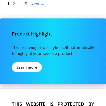
Page
Page
Page
1
2
…
5
Next
→
Product Highlight
This first widget will style itself automatically
to highlight your favorite product.
Learn more
THIS WEBSITE IS PROTECTED BY